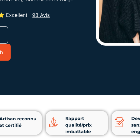
 Excellent
|
98 Avis
t
4h
Rapport
Dev
Artisan reconnu
qualité/prix
san
et certifié
imbattable
en