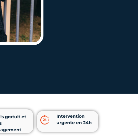
Intervention
is gratuit et
urgente en 24h
s
gagement