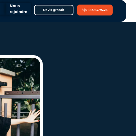
Nous
Devis gratuit
01.83.64.75.25
rejoindre