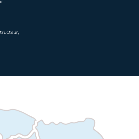
r :
tructeur,