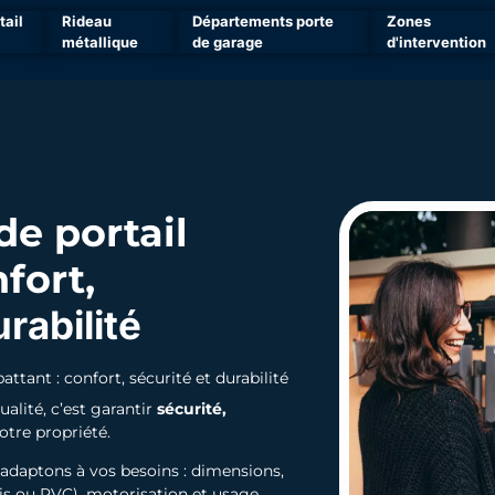
tail
Rideau
Départements porte
Zones
métallique
de garage
d'intervention
de portail
nfort,
urabilité
battant : confort, sécurité et durabilité
ualité, c’est garantir
sécurité,
otre propriété.
 adaptons à vos besoins : dimensions,
is ou PVC), motorisation et usage