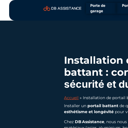
Porte de
Por
garage
Installation 
battant : co
sécurité et d
Accueil
»
Installation de portail 
Installer un
portail battant
de q
esthétisme et longévité
pour v
Chez
DB Assistance
, nous nous
matériaux (acier, aluminium, bo