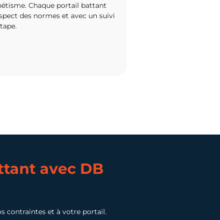
hétisme. Chaque portail battant
espect des normes et avec un suivi
tape.
ttant
avec DB
s contraintes et à votre portail.