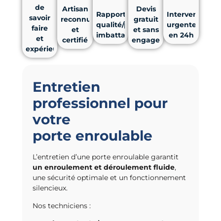
de
Artisan
Devis
Rapport
Intervention
savoir
reconnu
gratuit
qualité/prix
urgente
faire
et
et sans
imbattable
en 24h
et
certifié
engagement
expérience
Entretien
professionnel pour
votre
porte enroulable
L’entretien d’une porte enroulable garantit
un enroulement et déroulement fluide
,
une sécurité optimale et un fonctionnement
silencieux.
Nos techniciens :