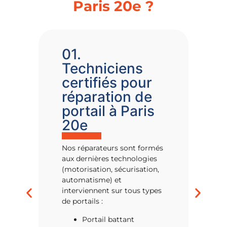
Paris 20e ?
01.
0
Techniciens
&
certifiés pour
t
réparation de
a
portail à Paris
Ava
20e
port
alen
Nos réparateurs sont formés
aux dernières technologies
(motorisation, sécurisation,
automatisme) et
interviennent sur tous types
de portails :
Portail battant