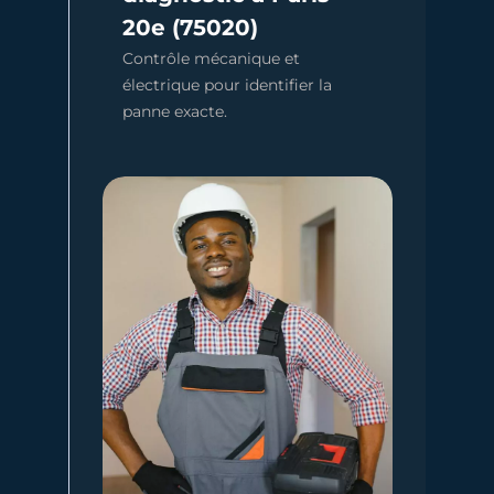
24 h se
20e (75020)
Contrôle mécanique et
électrique pour identifier la
panne exacte.