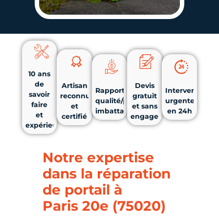
10 ans
de
Artisan
Devis
Rapport
Intervention
savoir
reconnu
gratuit
qualité/prix
urgente
faire
et
et sans
imbattable
en 24h
et
certifié
engagement
expérience
Notre expertise
dans la réparation
de portail à
Paris 20e (75020)