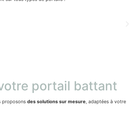
De
votre portail battant
us proposons
des solutions sur mesure
, adaptées à votre