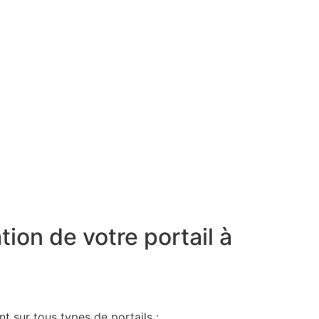
tion de votre portail à
0
t sur tous types de portails :
Av