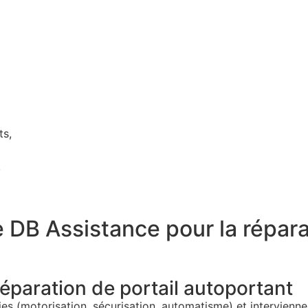
ts,
,
e DB Assistance pour la répara
réparation de portail autoportant
s (motorisation, sécurisation, automatisme) et interviennen