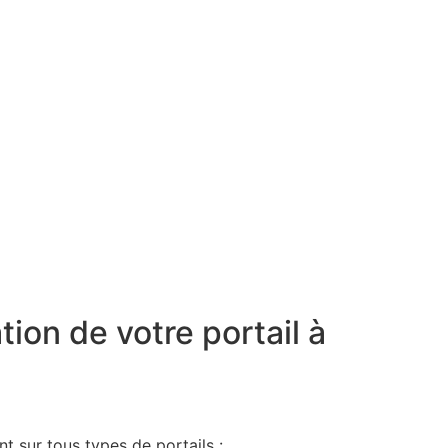
tion de votre portail à
0
t sur tous types de portails :
Av