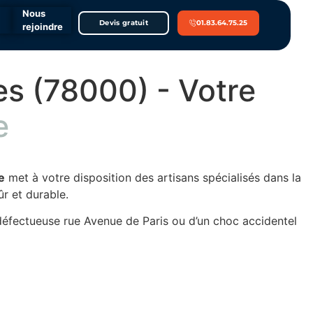
Nous
Devis gratuit
01.83.64.75.25
rejoindre
es (78000) - Votre
e
e
met à votre disposition des artisans spécialisés dans la
ûr et durable.
 défectueuse rue Avenue de Paris ou d’un choc accidentel