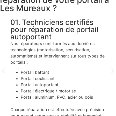
Les Mureaux ?
01. Techniciens certifiés
0
pour réparation de portail
t
autoportant
Av
Le
Nos réparateurs sont formés aux dernières
technologies (motorisation, sécurisation,
automatisme) et interviennent sur tous types de
portails :
Portail battant
Portail coulissant
Portail autoportant
Portail électrique / motorisé
De
Portail aluminium, PVC, acier ou bois
Chaque réparation est effectuée avec précision
pour garantir robustesse, stabilité et longévité.