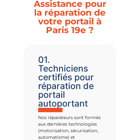
Assistance pour
la réparation de
votre portail à
Paris 19e ?
01.
0
Techniciens
&
certifiés pour
t
réparation de
a
portail
Ava
autoportant
por
19e
Nos réparateurs sont formés
réal
aux dernières technologies
(motorisation, sécurisation,
automatisme) et