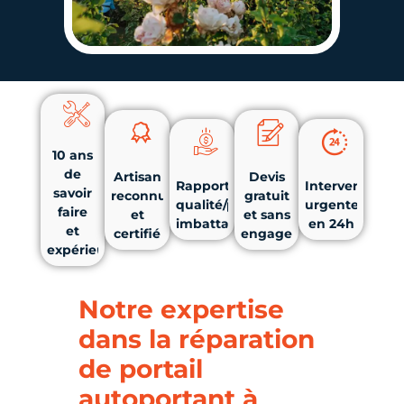
10 ans
de
Artisan
Devis
Rapport
Intervention
savoir
reconnu
gratuit
qualité/prix
urgente
faire
et
et sans
imbattable
en 24h
et
certifié
engagement
expérience
Notre expertise
dans la réparation
de portail
autoportant à