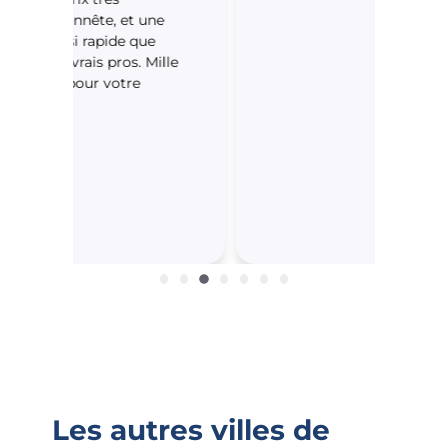
e
lle
Ferhat
Loui
Avis vérifiés
Avis 
Les autres villes de