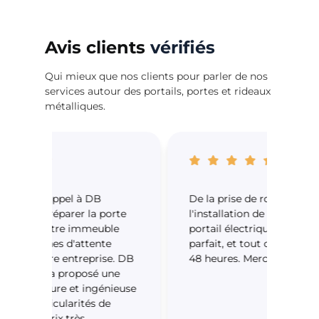
Avis clients
vérifiés
Qui mieux que nos clients pour parler de nos
services autour des portails, portes et rideaux
métalliques.
De la prise de rdv jusqu'à
Entre
rte
l'installation de mon nouveau
Danie
e
portail électrique, tout était
m’on
parfait, et tout cela en moins de
mon 
. DB
48 heures. Merci à vous.
le mo
e
devi
euse
de l
port
insta