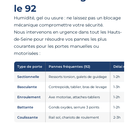
le 92
Humidité, gel ou usure : ne laissez pas un blocage
mécanique compromettre votre sécurité.
Nous intervenons en urgence dans tout les Hauts-
de-Seine pour résoudre vos pannes les plus
courantes pour les portes manuelles ou
motorisées :
Type de porte
Pannes fréquentes (92)
Délai moyen
Sectionnelle
Ressorts torsion, galets de guidage
1-2h
Basculante
Contrepoids, tablier, bras de levage
1-3h
Enroulement
Axe motorise, attaches-tabliers
1-2h
Battante
Gonds oxydes, serrure 3 points
1-2h
Coulissante
Rail sol, chariots de roulement
2-3h