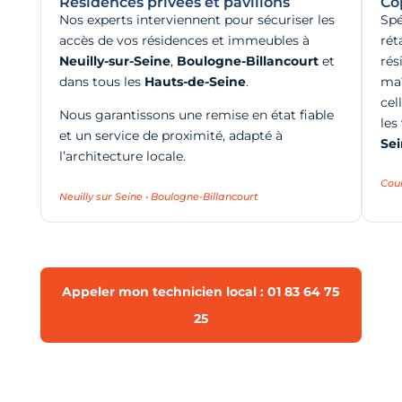
Résidences privées et pavillons
Co
Nos experts interviennent pour sécuriser les
Spé
accès de vos résidences et immeubles à
rét
Neuilly-sur-Seine
,
Boulogne-Billancourt
et
rés
dans tous les
Hauts-de-Seine
.
maî
cel
Nous garantissons une remise en état fiable
les
et un service de proximité, adapté à
Se
l’architecture locale.
Cou
Neuilly sur Seine • Boulogne-Billancourt
Appeler mon technicien local : 01 83 64 75
25