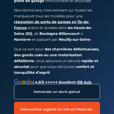
porte de garage
fonctionnelle et sécurisée.
Nos techniciens interviennent sur toutes les
marques et tous les modèles pour une
réparation de porte de garage en Île-de-
France
précis et durable dans
les Hauts-de-
Seine (92)
, de
Boulogne-Billancourt
à
Nanterre
en passant par
Neuilly-sur-Seine
.
Que ce soit pour
des charnières défectueuses,
des gonds usés ou une motorisation
défaillante
, nous assurons un service
rapide et
sécurisé
pour que vous retrouviez
confort et
tranquillité d’esprit
.
| 4,9/5 ⭐⭐⭐⭐⭐ Excellent |
119 Avis
Demander un devis gratuit
Intervention urgente en 24h en Hauts-de-