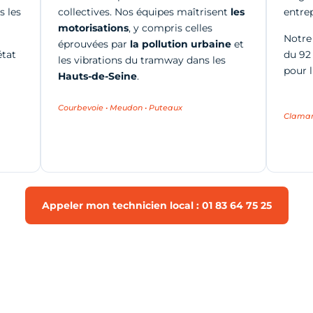
s les
collectives. Nos équipes maîtrisent
les
entrep
motorisations
, y compris celles
Notre 
éprouvées par
la pollution urbaine
et
état
du 92
les vibrations du tramway dans les
pour l
Hauts-de-Seine
.
Courbevoie • Meudon • Puteaux
Clamart
Appeler mon technicien local : 01 83 64 75 25