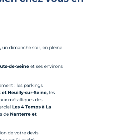
 un dimanche soir, en pleine
uts-de-Seine
et ses environs
ement : les parkings
et Neuilly-sur-Seine,
les
deaux métalliques des
rcial
Les 4 Temps à La
és de
Nanterre et
ion de votre devis
ns surcoût caché