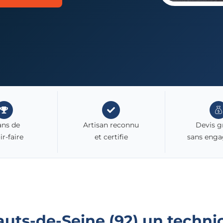
ans de
Artisan reconnu
Devis g
ir-faire
et certifie
sans eng
auts-de-Seine (92)
un techni