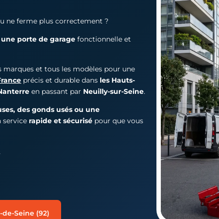
ou ne ferme plus correctement ?
t
une porte de garage
fonctionnelle et
es marques et tous les modèles pour une
France
précis et durable dans
les Hauts-
Nanterre
en passant par
Neuilly-sur-Seine
.
uses, des gonds usés ou une
n service
rapide et sécurisé
pour que vous
s
-de-Seine (92)