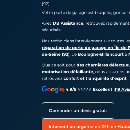
(92)
Votre porte de garage est bloquée, grince 
Avec
DB Assistance
, retrouvez rapidemen
sécurisée.
Nos techniciens interviennent sur toutes l
réparation de porte de garage en Île-de-
de-Seine (92)
, de
Boulogne-Billancourt
à
Que ce soit pour
des charnières défectue
motorisation défaillante
, nous assurons u
retrouviez
confort et tranquillité d’esprit
.
| 4,9/5 ⭐⭐⭐⭐⭐ Excellent |
119 Avi
Demander un devis gratuit
Intervention urgente en 24h en Hauts