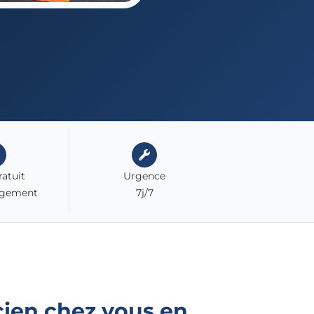
ratuit
Urgence
agement
7j/7
cien chez vous en