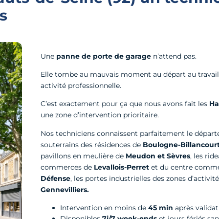
s
Une
panne de porte de garage
n’attend pas.
Elle tombe au mauvais moment au départ au travail,
activité professionnelle.
C’est exactement pour ça que nous avons fait les
Ha
une zone d’intervention prioritaire.
Nos techniciens connaissent parfaitement le départ
souterrains des résidences de
Boulogne-Billancourt 
pavillons en meulière de
Meudon et Sèvres
, les ri
commerces de
Levallois-Perret
et du centre comme
Défense
, les portes industrielles des zones d’activit
Gennevilliers.
Intervention en moins de
45 min
après validat
Disponibles
7j/7 week-ends
et jours fériés sa