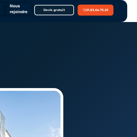
Nous
Devis gratuit
01.83.64.75.25
rejoindre