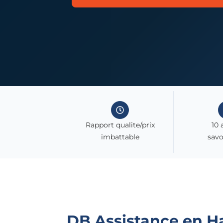
Rapport qualite/prix
10 
imbattable
savo
DB Assistance en
H