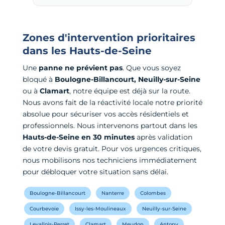
Zones d'intervention prioritaires
dans les Hauts-de-Seine
Une
panne ne prévient pas
. Que vous soyez
bloqué à
Boulogne-Billancourt, Neuilly-sur-Seine
ou à
Clamart
, notre équipe est déjà sur la route.
Nous avons fait de la réactivité locale notre priorité
absolue pour sécuriser vos accès résidentiels et
professionnels. Nous intervenons partout dans les
Hauts-de-Seine en 30 minutes
après validation
de votre devis gratuit. Pour vos urgences critiques,
nous mobilisons nos techniciens immédiatement
pour débloquer votre situation sans délai.
Boulogne-Billancourt
Nanterre
Colombes
Courbevoie
Issy-les-Moulineaux
Neuilly-sur-Seine
Levallois-Perret
Clamart
Meudon
Antony