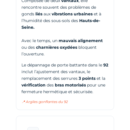
Composée de deux
vantaux
, elle
rencontre souvent des problèmes de
gonds
liés
aux
vibrations urbaines
et à
l’humidité des sous-sols des
Hauts-de-
Seine.
Avec le temps, un
mauvais alignement
ou des
charnières
oxydées
bloquent
l’ouverture.
Le dépannage de porte battante dans le
92
inclut l’ajustement des vantaux, le
remplacement des serrures
3 points
et la
vérification
des
bras motorisés
pour une
fermeture hermétique et sécurisée.
📍 Argiles gonflantes du 92