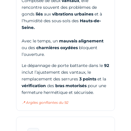
Composée de deux
vantaux
, elle
rencontre souvent des problèmes de
gonds
liés
aux
vibrations urbaines
et à
l’humidité des sous-sols des
Hauts-de-
Seine.
Avec le temps, un
mauvais alignement
ou des
charnières
oxydées
bloquent
l’ouverture.
Le dépannage de porte battante dans le
92
inclut l’ajustement des vantaux, le
remplacement des serrures
3 points
et la
vérification
des
bras motorisés
pour une
fermeture hermétique et sécurisée.
📍 Argiles gonflantes du 92