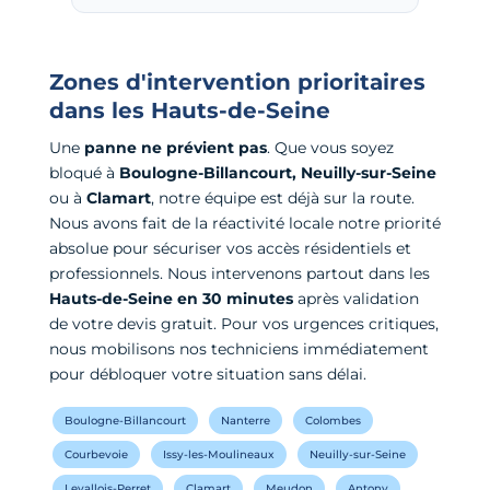
Zones d'intervention prioritaires
dans les Hauts-de-Seine
Une
panne ne prévient pas
. Que vous soyez
bloqué à
Boulogne-Billancourt, Neuilly-sur-Seine
ou à
Clamart
, notre équipe est déjà sur la route.
Nous avons fait de la réactivité locale notre priorité
absolue pour sécuriser vos accès résidentiels et
professionnels. Nous intervenons partout dans les
Hauts-de-Seine en 30 minutes
après validation
de votre devis gratuit. Pour vos urgences critiques,
nous mobilisons nos techniciens immédiatement
pour débloquer votre situation sans délai.
Boulogne-Billancourt
Nanterre
Colombes
Courbevoie
Issy-les-Moulineaux
Neuilly-sur-Seine
Levallois-Perret
Clamart
Meudon
Antony