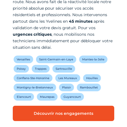
route. Nous avons fait de la réactivité locale notre
priorité absolue pour sécuriser vos accès
résidentiels et professionnels. Nous intervenons
partout dans les Yvelines en
45 minutes
après
validation de votre devis gratuit. Pour vos
urgences critiques
, nous mobilisons nos
techniciens immédiatement pour débloquer votre
situation sans délai.
Versailles
Saint-Germain-en-Laye
Mantes-la-Jolie
Poissy
Trappes
Sartrouville
Conflans-Ste-Honorine
Les Mureaux
Houilles
Montigny-le-Bretonneux
Plaisir
Rambouillet
Elancourt
Maurepas
Guyancourt
Découvrir nos engagements