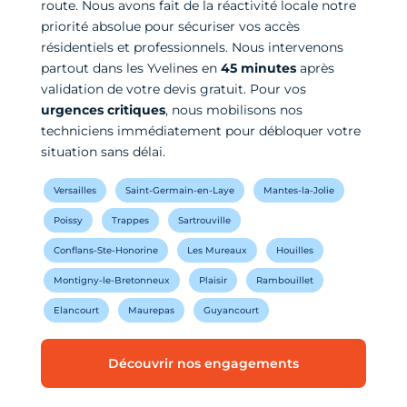
route. Nous avons fait de la réactivité locale notre
priorité absolue pour sécuriser vos accès
résidentiels et professionnels. Nous intervenons
partout dans les Yvelines en
45 minutes
après
validation de votre devis gratuit. Pour vos
urgences critiques
, nous mobilisons nos
techniciens immédiatement pour débloquer votre
situation sans délai.
Versailles
Saint-Germain-en-Laye
Mantes-la-Jolie
Poissy
Trappes
Sartrouville
Conflans-Ste-Honorine
Les Mureaux
Houilles
Montigny-le-Bretonneux
Plaisir
Rambouillet
Elancourt
Maurepas
Guyancourt
Découvrir nos engagements