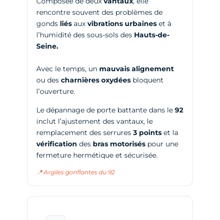
Composée de deux
vantaux
, elle
rencontre souvent des problèmes de
gonds
liés
aux
vibrations urbaines
et à
l’humidité des sous-sols des
Hauts-de-
Seine.
Avec le temps, un
mauvais alignement
ou des
charnières
oxydées
bloquent
l’ouverture.
Le dépannage de porte battante dans le
92
inclut l’ajustement des vantaux, le
remplacement des serrures
3 points
et la
vérification
des
bras motorisés
pour une
fermeture hermétique et sécurisée.
📍 Argiles gonflantes du 92