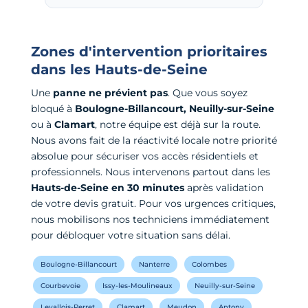
Zones d'intervention prioritaires
dans les Hauts-de-Seine
Une
panne ne prévient pas
. Que vous soyez
bloqué à
Boulogne-Billancourt, Neuilly-sur-Seine
ou à
Clamart
, notre équipe est déjà sur la route.
Nous avons fait de la réactivité locale notre priorité
absolue pour sécuriser vos accès résidentiels et
professionnels. Nous intervenons partout dans les
Hauts-de-Seine en 30 minutes
après validation
de votre devis gratuit. Pour vos urgences critiques,
nous mobilisons nos techniciens immédiatement
pour débloquer votre situation sans délai.
Boulogne-Billancourt
Nanterre
Colombes
Courbevoie
Issy-les-Moulineaux
Neuilly-sur-Seine
Levallois-Perret
Clamart
Meudon
Antony