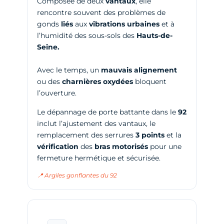
Composée de deux
vantaux
, elle
rencontre souvent des problèmes de
gonds
liés
aux
vibrations urbaines
et à
l’humidité des sous-sols des
Hauts-de-
Seine.
Avec le temps, un
mauvais alignement
ou des
charnières
oxydées
bloquent
l’ouverture.
Le dépannage de porte battante dans le
92
inclut l’ajustement des vantaux, le
remplacement des serrures
3 points
et la
vérification
des
bras motorisés
pour une
fermeture hermétique et sécurisée.
📍 Argiles gonflantes du 92