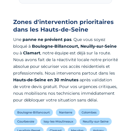
Zones d'intervention prioritaires
dans les Hauts-de-Seine
Une
panne ne prévient pas
. Que vous soyez
bloqué à
Boulogne-Billancourt, Neuilly-sur-Seine
ou à
Clamart
, notre équipe est déjà sur la route.
Nous avons fait de la réactivité locale notre priorité
absolue pour sécuriser vos accès résidentiels et
professionnels. Nous intervenons partout dans les
Hauts-de-Seine en 30 minutes
après validation
de votre devis gratuit. Pour vos urgences critiques,
nous mobilisons nos techniciens immédiatement
pour débloquer votre situation sans délai.
Boulogne-Billancourt
Nanterre
Colombes
Courbevoie
Issy-les-Moulineaux
Neuilly-sur-Seine
Levallois-Perret
Clamart
Meudon
Antony